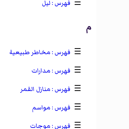
☰
ليل
م
☰
مخاطر طبيعية
☰
مدارات
☰
منازل القمر
☰
مواسم
☰
موجات