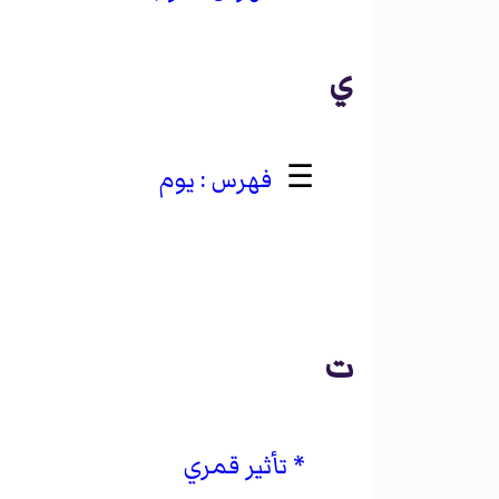
ي
☰
يوم
ت
تأثير قمري