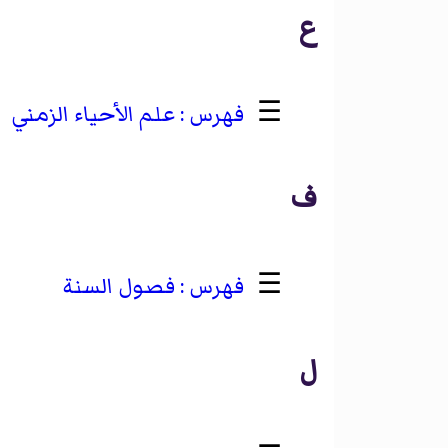
ع
☰
علم الأحياء الزمني
ف
☰
فصول السنة
ل