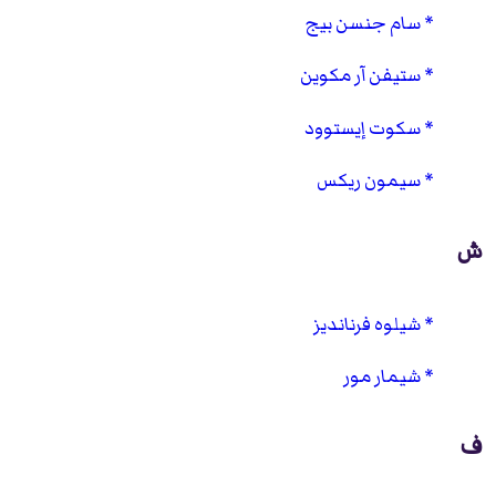
سام جنسن بيج
ستيفن آر مكوين
سكوت إيستوود
سيمون ريكس
ش
شيلوه فرنانديز
شيمار مور
ف