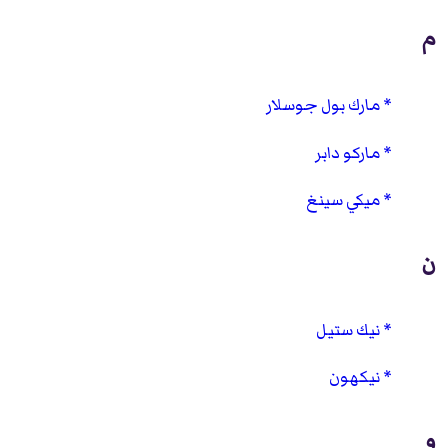
م
مارك بول جوسلار
ماركو دابر
ميكي سينغ
ن
نيك ستيل
نيكهون
و