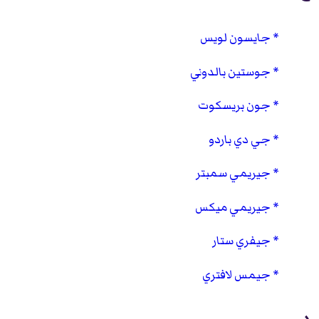
جايسون لويس
جوستين بالدوني
جون بريسكوت
جي دي باردو
جيريمي سمبتر
جيريمي ميكس
جيفري ستار
جيمس لافتري