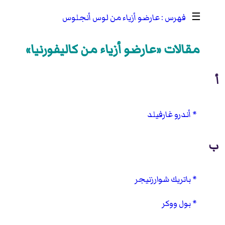
☰
عارضو أزياء من لوس أنجلوس
مقالات «عارضو أزياء من كاليفورنيا»
أ
أندرو غارفيلد
ب
باتريك شوارزنيجر
بول ووكر