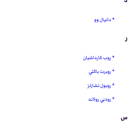
د
دانيال وو
ر
روب كارداشيان
روبرت باكلي
روبول تشارلز
رودني رولاند
س