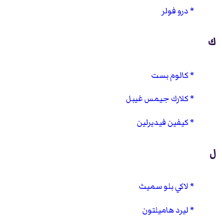
درو فولر
ك
كالوم بست
كلارك جيمس غيبل
كيفين فيديرلين
ل
لاكي بلو سميث
ليرد هاميلتون