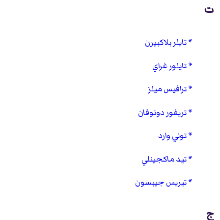
ت
تايلر بلاكبيرن
تايلور غراي
ترافيس ميلز
تريفور دونوفان
توني وارد
تيد ماكجينلي
تيريس جيبسون
ج