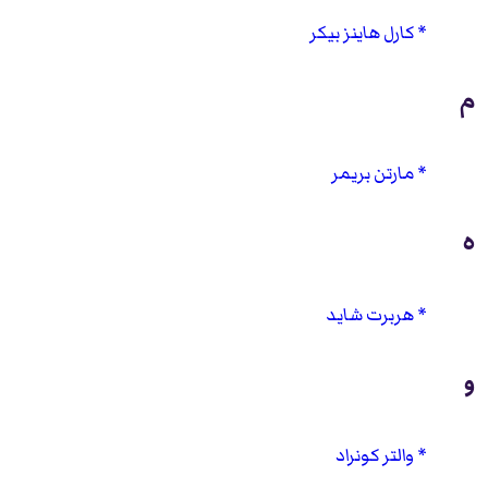
كارل هاينز بيكر
م
مارتن بريمر
ه
هربرت شايد
و
والتر كونراد