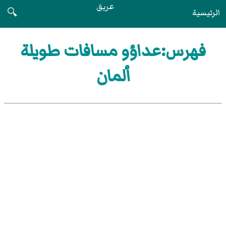
عريق
الرئيسية
🔍
فهرس:عداؤو مسافات طويلة
ألمان