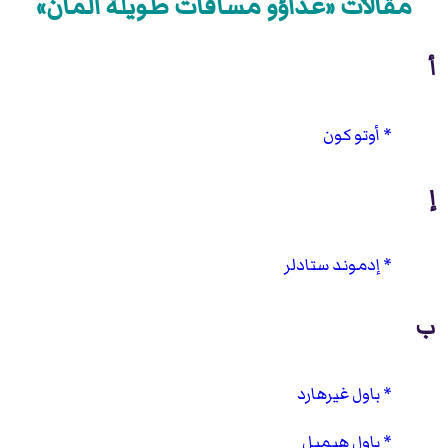
مقالات «عداؤو مسافات طويلة ألمان»
أ
أوتو كون
إ
إدموند ستادلر
ب
باول غيرهارد
باول هيمبل