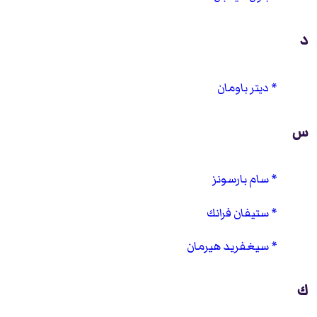
د
ديتر باومان
س
سام بارسونز
ستيفان فرانك
سيغفريد هيرمان
ك