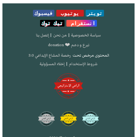
تويتر
يوتيوب
فيسبوك
انستقرام
تيك توك
سياسة الخصوصية
|
من نحن
|
إتصل بنا
تبرع و دعم ❤️ donation
المحتوى مرخص تحت
رخصة المشاع الإبداعي 3.0
شروط الإستخدام
|
إخلاء المسؤولية