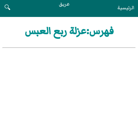
عريق
الرئيسية
🔍
فهرس:عزلة ربع العبس