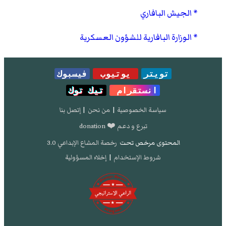
الجيش البافاري
الوزارة البافارية للشؤون العسكرية
تويتر
يوتيوب
فيسبوك
انستقرام
تيك توك
سياسة الخصوصية
|
من نحن
|
إتصل بنا
تبرع و دعم ❤️ donation
المحتوى مرخص تحت
رخصة المشاع الإبداعي 3.0
شروط الإستخدام
|
إخلاء المسؤولية