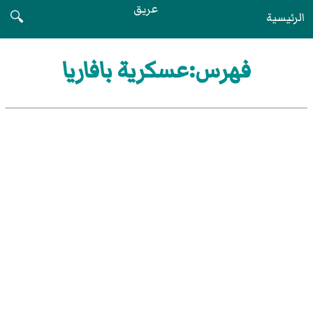
عريق
الرئيسية
🔍
فهرس:عسكرية بافاريا