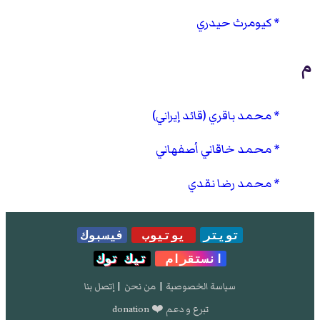
كيومرث حيدري
م
محمد باقري (قائد إيراني)
محمد خاقاني أصفهاني
محمد رضا نقدي
تويتر
يوتيوب
فيسبوك
انستقرام
تيك توك
سياسة الخصوصية
|
من نحن
|
إتصل بنا
تبرع و دعم ❤️ donation