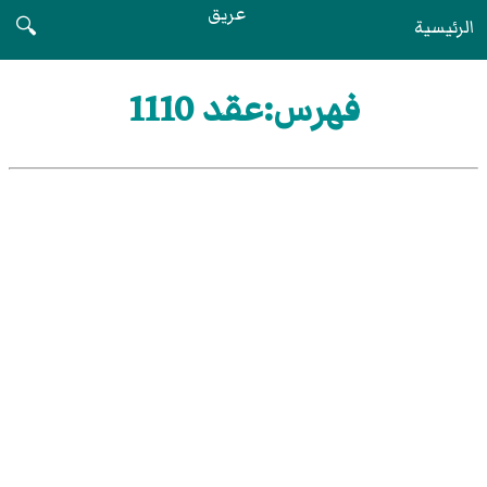
عريق
الرئيسية
🔍
فهرس:عقد 1110