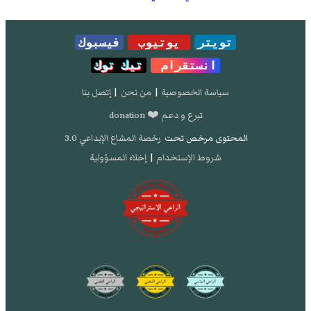
تويتر
يوتيوب
فيسبوك
انستقرام
تيك توك
سياسة الخصوصية
|
من نحن
|
إتصل بنا
تبرع و دعم ❤️ donation
المحتوى مرخص تحت
رخصة المشاع الإبداعي 3.0
شروط الإستخدام
|
إخلاء المسؤولية