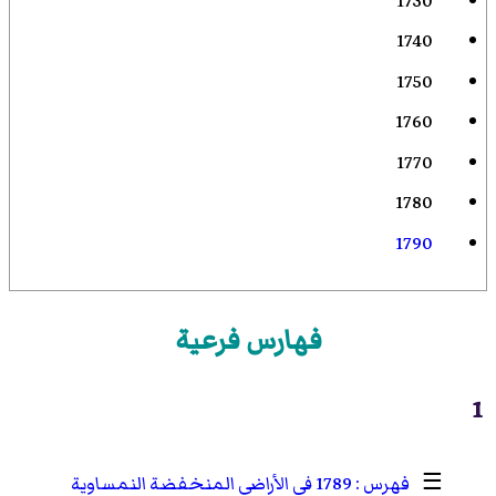
1730
1740
1750
1760
1770
1780
1790
فهارس فرعية
1
☰
1789 في الأراضي المنخفضة النمساوية