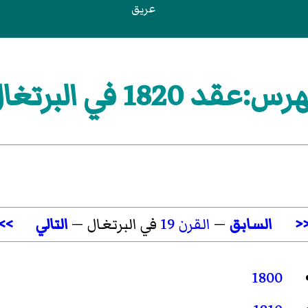
عريق
س:عقد 1820 في البرتغال
<
السابق
—
القرن 19
في البرتغال —
التالي
>>
1800