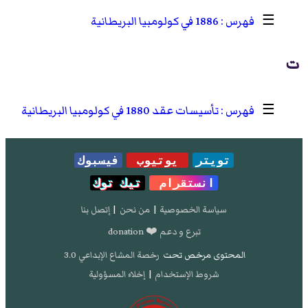
☰
1886 في كولومبيا البريطانية
ت
☰
تأسيسات عقد 1880 في كولومبيا البريطانية
تويتر
يوتيوب
فيسبوك
انستقرام
تيك توك
سياسة الخصوصية
|
من نحن
|
إتصل بنا
تبرع و دعم ❤️ donation
المحتوى مرخص تحت
رخصة المشاع الإبداعي 3.0
شروط الإستخدام
|
إخلاء المسؤولية