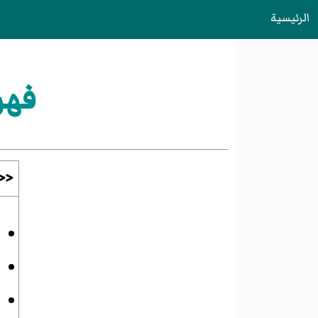
الرئيسية
فهرس:عق
<<