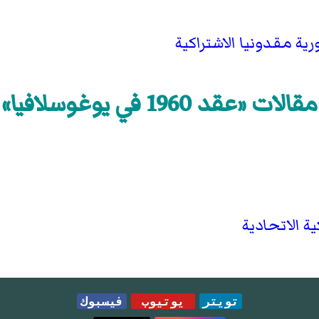
مقالات «عقد 1960 في يوغوسلافيا»
ة الاتحادية
تويتر
يوتيوب
فيسبوك