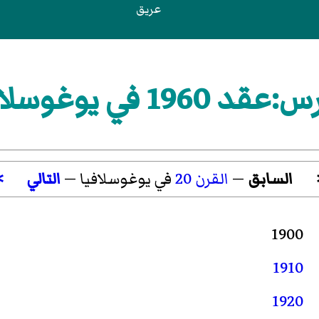
عريق
د 1960 في يوغوسلافيا
السابق
—
القرن 20
في يوغوسلافيا —
التالي
>
1900
1910
1920