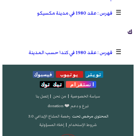
☰
عقد 1980 في مدينة مكسيكو
ك
☰
عقد 1980 في كندا حسب المدينة
تويتر
يوتيوب
فيسبوك
انستقرام
تيك توك
سياسة الخصوصية
|
من نحن
|
إتصل بنا
تبرع و دعم ❤️ donation
المحتوى مرخص تحت
رخصة المشاع الإبداعي 3.0
شروط الإستخدام
|
إخلاء المسؤولية