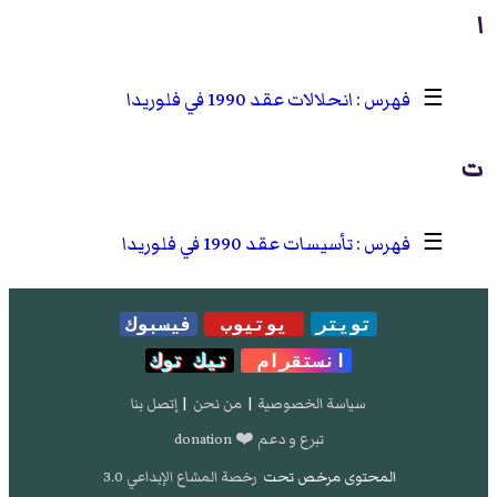
ا
☰
انحلالات عقد 1990 في فلوريدا
ت
☰
تأسيسات عقد 1990 في فلوريدا
تويتر
يوتيوب
فيسبوك
انستقرام
تيك توك
سياسة الخصوصية
|
من نحن
|
إتصل بنا
تبرع و دعم ❤️ donation
المحتوى مرخص تحت
رخصة المشاع الإبداعي 3.0