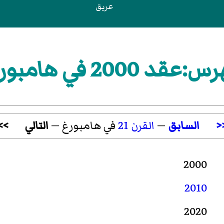
عريق
:عقد 2000 في هامبورغ
<
السابق
—
القرن 21
في هامبورغ —
التالي
>>
2000
2010
2020