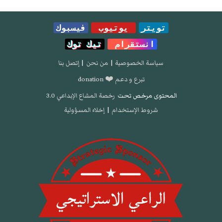
تويتر
يوتيوب
فيسبوك
انستقرام
تيك توك
سياسة الخصوصية
|
من نحن
|
إتصل بنا
تبرع و دعم ❤️ donation
المحتوى مرخص تحت
رخصة المشاع الإبداعي 3.0
شروط الإستخدام
|
إخلاء المسؤولية