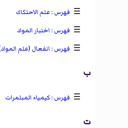
☰
علم الاحتكاك
☰
اختبار المواد
☰
انفعال (علم المواد)
ب
☰
كيمياء المبلمرات
ت