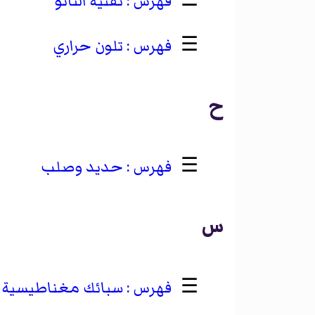
☰
تقنية النانو
☰
تلون حراري
ح
☰
حديد وصلب
س
☰
سبائك مغناطيسية