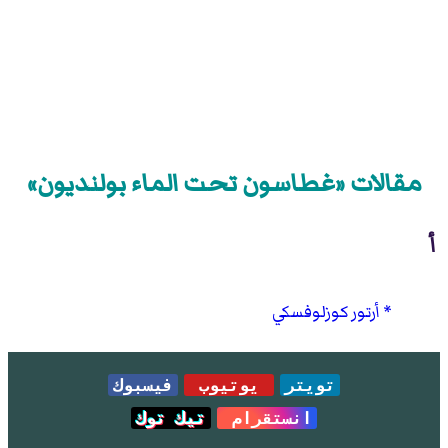
مقالات «غطاسون تحت الماء بولنديون»
أ
أرتور كوزلوفسكي
تويتر
يوتيوب
فيسبوك
انستقرام
تيك توك