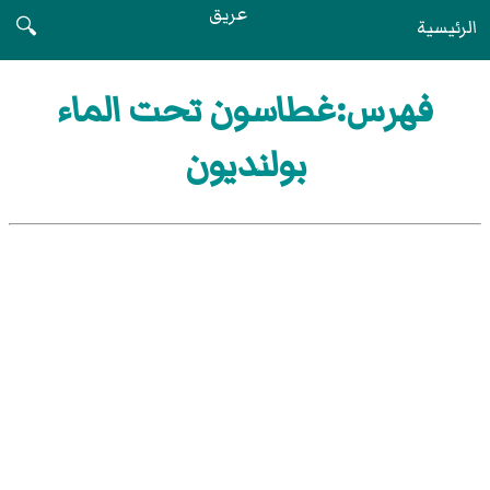
عريق
الرئيسية
🔍
فهرس:غطاسون تحت الماء
بولنديون