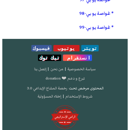
غواصة يو بي-98
غواصة يو بي-99
تويتر
يوتيوب
فيسبوك
انستقرام
تيك توك
سياسة الخصوصية
|
من نحن
|
إتصل بنا
تبرع و دعم ❤️ donation
المحتوى مرخص تحت
رخصة المشاع الإبداعي 3.0
شروط الإستخدام
|
إخلاء المسؤولية