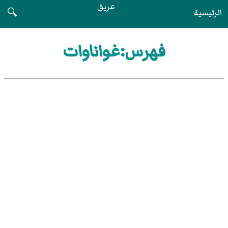
عريق
الرئيسية
🔍
فهرس:غواناوات