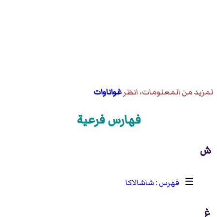
لمزيد من المعلومات، انظر
غواناوات
فهارس فرعية
ش
☰
شاشالاكا
غ