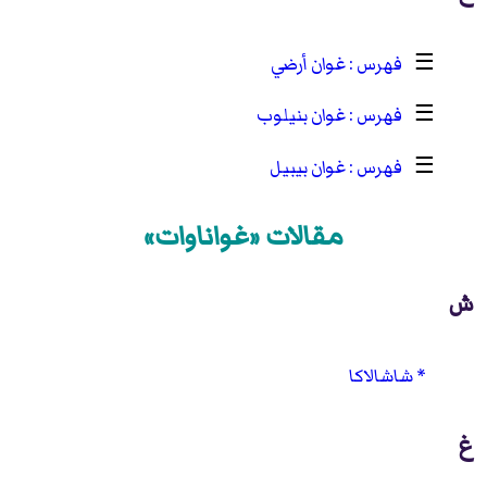
☰
غوان أرضي
☰
غوان بنيلوب
☰
غوان بيبيل
مقالات «غواناوات»
ش
شاشالاكا
غ