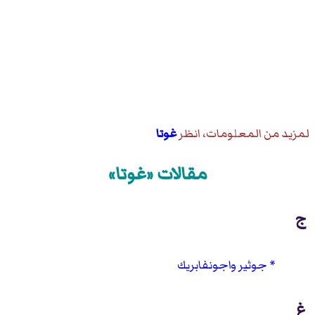
لمزيد من المعلومات، انظر
غوتا
مقالات «غوتا»
ج
جوثير واجونفابريك
غ