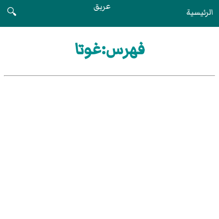
عريق
الرئيسية
🔍
فهرس:غوتا