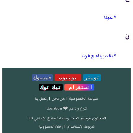
غوتا
ن
نقد برنامج غوتا
تويتر
يوتيوب
فيسبوك
انستقرام
تيك توك
سياسة الخصوصية
|
من نحن
|
إتصل بنا
تبرع و دعم ❤️ donation
المحتوى مرخص تحت
رخصة المشاع الإبداعي 3.0
شروط الإستخدام
|
إخلاء المسؤولية