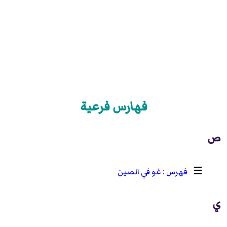
فهارس فرعية
ص
☰
غو في الصين
ي