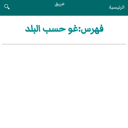
عريق
الرئيسية
🔍
فهرس:غو حسب البلد