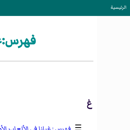
الرئيسية
فهرس:غي
غ
☰
غيانا في الألعاب ال