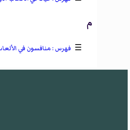
م
☰
منافسون في الألعاب 