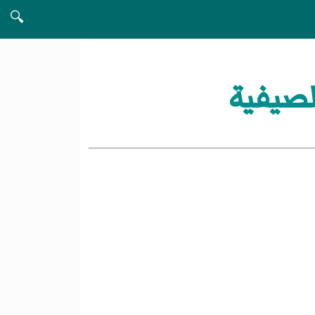
🔍
لصيفية