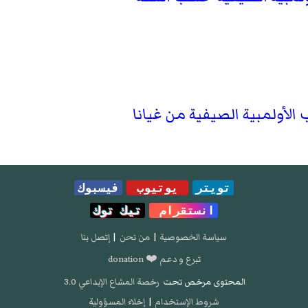
الأولمبية الصيفية من غيانا
تويتر
يوتيوب
فيسبوك
انستقرام
تيك توك
سياسة الخصوصية
|
من نحن
|
إتصل بنا
تبرع و دعم ❤️ donation
المحتوى مرخص تحت
رخصة المشاع الإبداعي 3.0
شروط الإستخدام
|
إخلاء المسؤولية