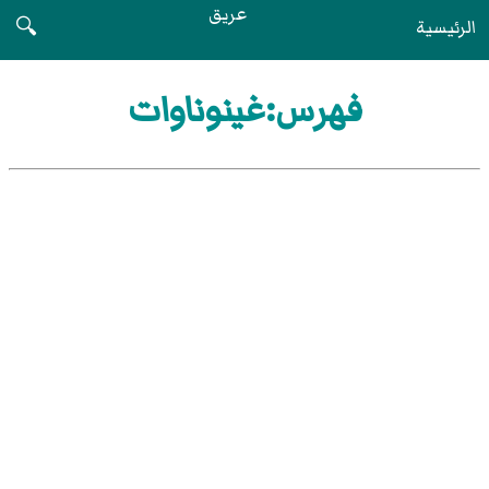
عريق
الرئيسية
🔍
فهرس:غينوناوات