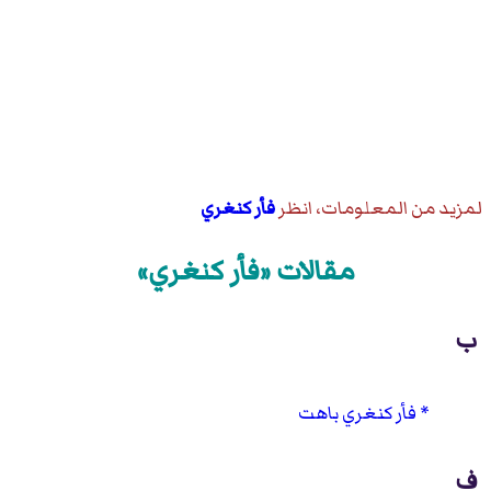
لمزيد من المعلومات، انظر
فأر كنغري
مقالات «فأر كنغري»
ب
فأر كنغري باهت
ف