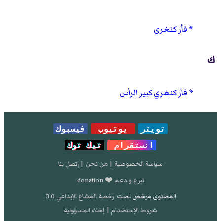
فأر كنغري
ك
فأر كنغري كبير الرأس
تويتر
يوتيوب
فيسبوك
انستقرام
تيك توك
سياسة الخصوصية
|
من نحن
|
إتصل بنا
تبرع و دعم ❤️ donation
المحتوى مرخص تحت
رخصة المشاع الإبداعي 3.0
شروط الإستخدام
|
إخلاء المسؤولية