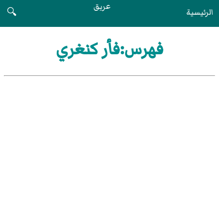
عريق
الرئيسية
🔍
فهرس:فأر كنغري