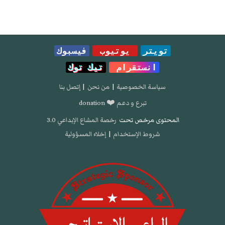
تويتر
يوتيوب
فيسبوك
انستقرام
تيك توك
سياسة الخصوصية
|
من نحن
|
إتصل بنا
تبرع و دعم ❤️ donation
المحتوى مرخص تحت
رخصة المشاع الإبداعي 3.0
شروط الإستخدام
|
إخلاء المسؤولية