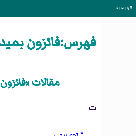
الرئيسية
فهرس:فائزون بميدالي
مقالات «فائزون ب
ت
توم ليهي