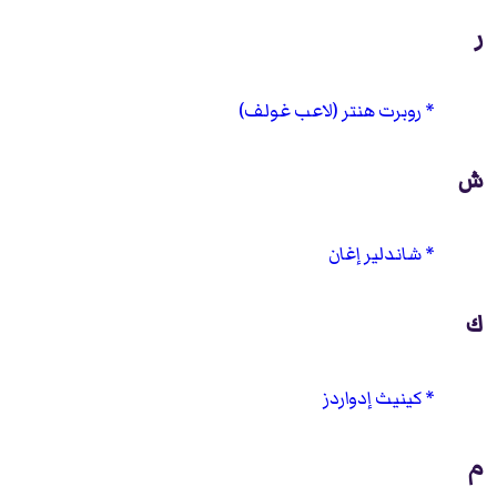
ر
روبرت هنتر (لاعب غولف)
ش
شاندلير إغان
ك
كينيث إدواردز
م