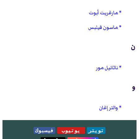
مارغريت أبوت
ماسون فيلبس
ن
ناثانيل مور
و
والتر إغان
تويتر
يوتيوب
فيسبوك