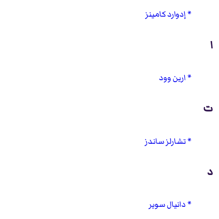
إدوارد كامينز
ا
ارين وود
ت
تشارلز ساندز
د
دانيال سوير