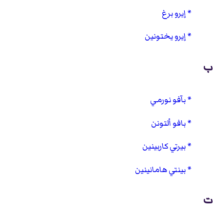
إيرو برغ
إيرو يختونين
ب
بآفو نورمي
بافو ألتونن
بيرتي كاربينين
بينتي هامانينين
ت