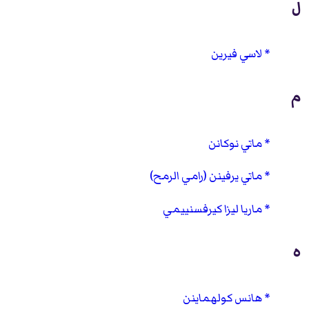
ل
لاسي فيرين
م
ماتي نوكانن
ماتي يرفينن (رامي الرمح)
ماريا ليزا كيرفسنييمي
ه
هانس كولهماينن