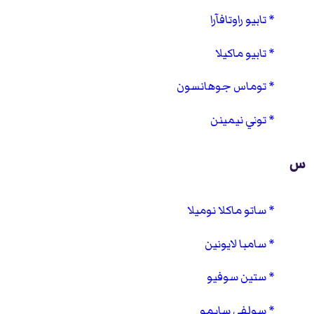
تابيو راوتافآرا
تابيو ماكيلا
توماس جوهانسون
توني نيمينن
س
ساتو ماكلا نوميلا
سامبا لايونين
ستين سوفيو
سولفي سايمو