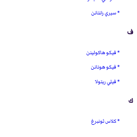
سيري رانتانن
ف
فيكو هاكولينن
فيكو هوتانن
فيلي ريتولا
ك
كلاس ثونبرغ