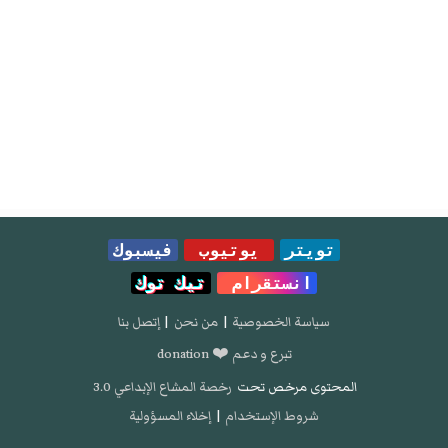
تويتر
يوتيوب
فيسبوك
انستقرام
تيك توك
سياسة الخصوصية
|
من نحن
|
إتصل بنا
تبرع و دعم ❤️ donation
المحتوى مرخص تحت
رخصة المشاع الإبداعي 3.0
شروط الإستخدام
|
إخلاء المسؤولية