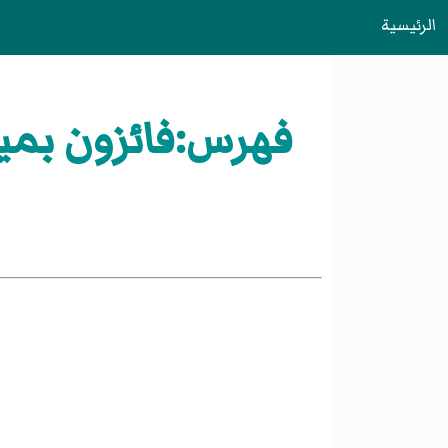
الرئيسية
فهرس:فائزون بميد