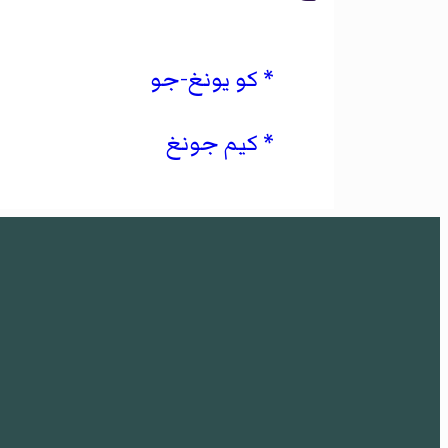
كو يونغ-جو
كيم جونغ