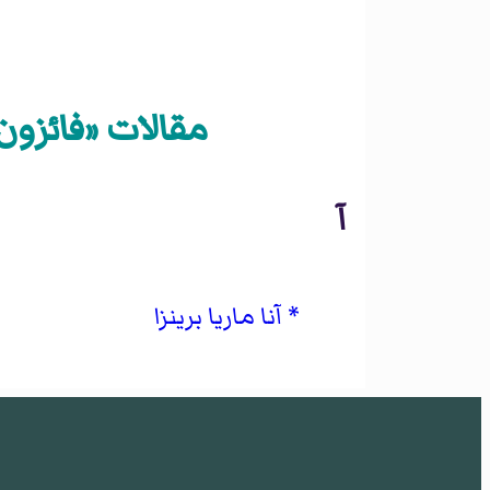
مقالات «فائزون 
آ
آنا ماريا برينزا