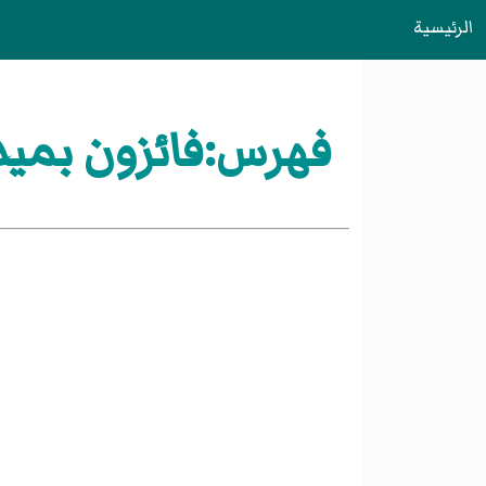
الرئيسية
فهرس:فائزون بميدال