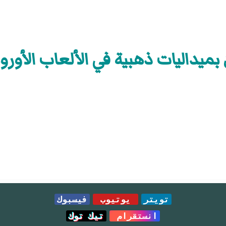
بميداليات ذهبية في الألعاب الأوروب
تويتر
يوتيوب
فيسبوك
انستقرام
تيك توك