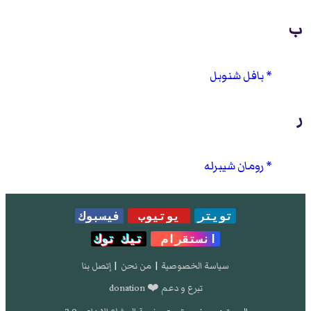
ب
بافل شنوبل
ر
رومان شيبرله
تويتر
يوتيوب
فيسبوك
انستقرام
تيك توك
سياسة الخصوصية
|
من نحن
|
إتصل بنا
تبرع و دعم ❤️ donation