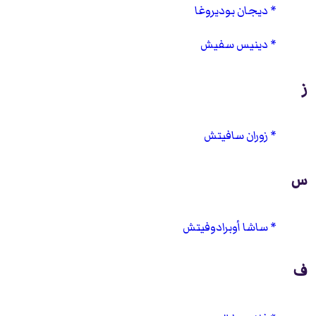
ديجان بوديروغا
دينيس سفيش
ز
زوران سافيتش
س
ساشا أوبرادوفيتش
ف