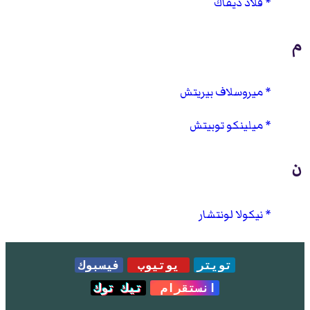
فلاد ديفاك
م
ميروسلاف بيريتش
ميلينكو توبيتش
ن
نيكولا لونتشار
تويتر
يوتيوب
فيسبوك
انستقرام
تيك توك