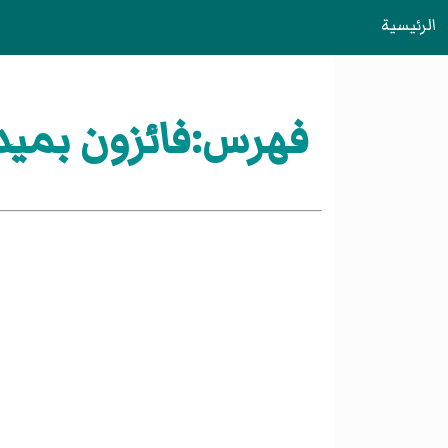
الرئيسية
فهرس:فائزون بميدال