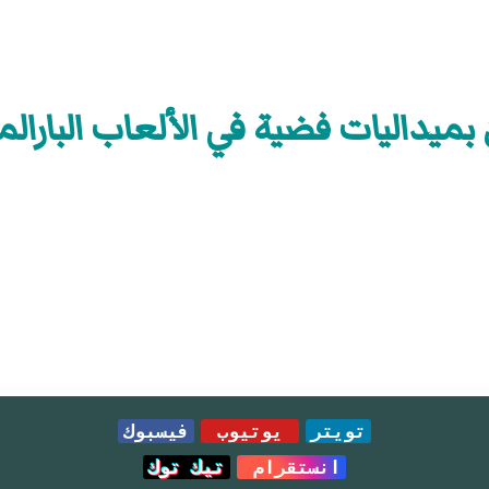
بميداليات فضية في الألعاب البارالمب
تويتر
يوتيوب
فيسبوك
انستقرام
تيك توك