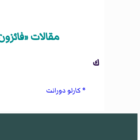
مقالات «فائزون 
ك
كارلو دورانت