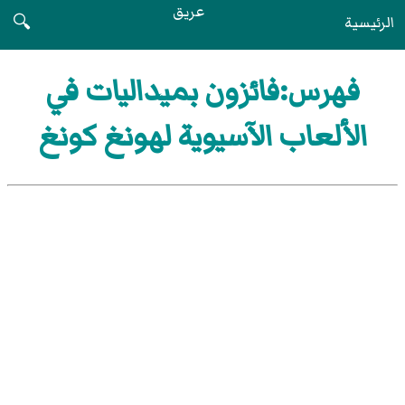
عريق
الرئيسية
🔍
فهرس:فائزون بميداليات في
الألعاب الآسيوية لهونغ كونغ