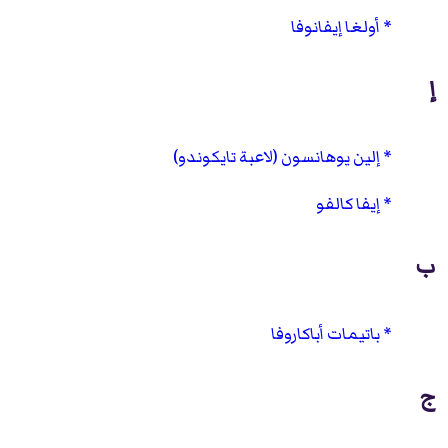
أولغا إيفانوفا
إ
إلين يوهانسون (لاعبة تايكوندو)
إيفا كالفو
ب
باتيمات أباكاروفا
ج