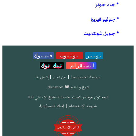
جاد جونز
جوليو فيريرا
جويل غونثاليث
تويتر
يوتيوب
فيسبوك
انستقرام
تيك توك
سياسة الخصوصية
|
من نحن
|
إتصل بنا
تبرع و دعم ❤️ donation
المحتوى مرخص تحت
رخصة المشاع الإبداعي 3.0
شروط الإستخدام
|
إخلاء المسؤولية