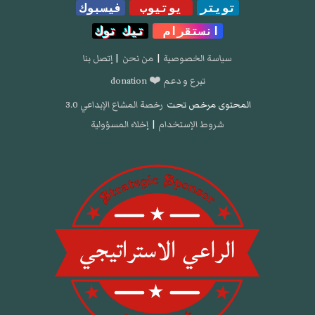
تويتر
يوتيوب
فيسبوك
انستقرام
تيك توك
سياسة الخصوصية
|
من نحن
|
إتصل بنا
تبرع و دعم ❤️ donation
المحتوى مرخص تحت
رخصة المشاع الإبداعي 3.0
شروط الإستخدام
|
إخلاء المسؤولية