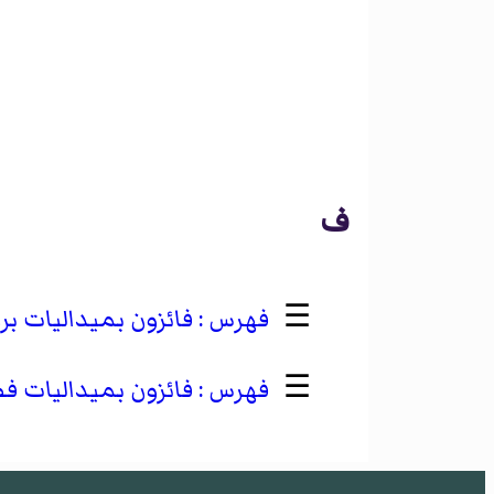
ف
☰
فائزون بميداليات بر
☰
فائزون بميداليات فض