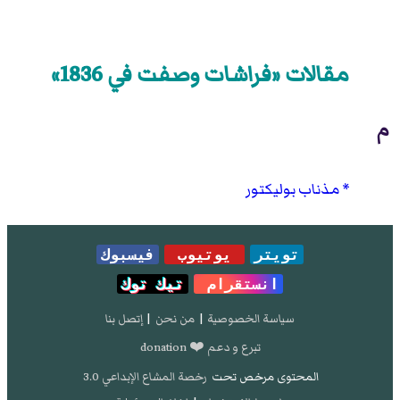
مقالات «فراشات وصفت في 1836»
م
مذناب بوليكتور
تويتر
يوتيوب
فيسبوك
انستقرام
تيك توك
سياسة الخصوصية
|
من نحن
|
إتصل بنا
تبرع و دعم ❤️ donation
المحتوى مرخص تحت
رخصة المشاع الإبداعي 3.0