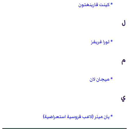
كينت فارينغتون
ل
لورا غريفز
م
ميجان لان
ي
يان ميلر (لاعب فروسية استعراضية)