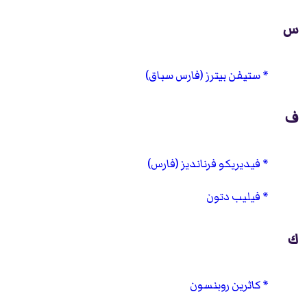
س
ستيفن بيترز (فارس سباق)
ف
فيديريكو فرنانديز (فارس)
فيليب دتون
ك
كاثرين روبنسون