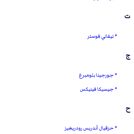
ت
تيفاني فوستر
ج
جورجينا بلومبرغ
جيسيكا فينيكس
ح
حزقيال أندريس رودريغيز