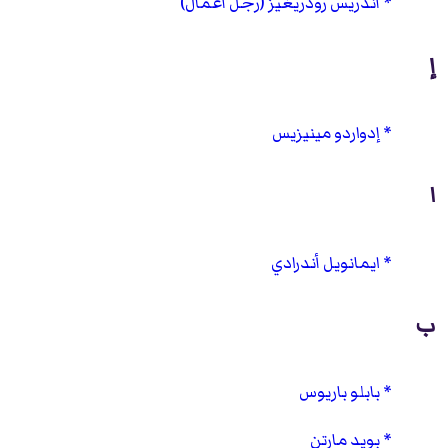
أندريس رودريغيز (رجل أعمال)
إ
إدواردو مينيزيس
ا
ايمانويل أندرادي
ب
بابلو باريوس
بويد مارتن