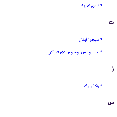
نادي أمريكا
ت
تايجرز أونال
تيبورونيس روخوس دي فيراكروز
ز
زاكاتيبيك
س