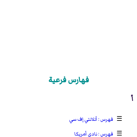
فهارس فرعية
أ
☰
أتلانتي إف سي
☰
نادي أمريكا