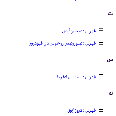
ت
☰
تايجرز أونال
☰
تيبورونيس روخوس دي فيراكروز
س
☰
سانتوس لاغونا
ك
☰
كروز آزول