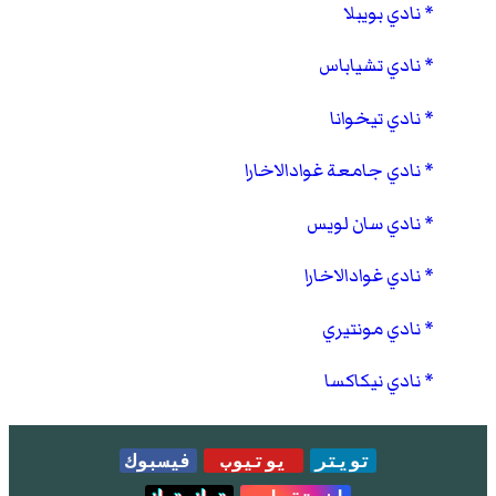
نادي بويبلا
نادي تشياباس
نادي تيخوانا
نادي جامعة غوادالاخارا
نادي سان لويس
نادي غوادالاخارا
نادي مونتيري
نادي نيكاكسا
تويتر
يوتيوب
فيسبوك