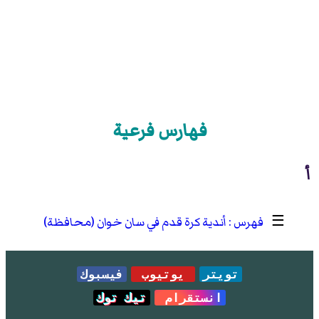
فهارس فرعية
أ
☰
أندية كرة قدم في سان خوان (محافظة)
تويتر
يوتيوب
فيسبوك
انستقرام
تيك توك