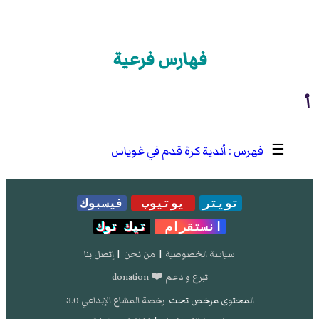
فهارس فرعية
أ
☰
أندية كرة قدم في غوياس
تويتر
يوتيوب
فيسبوك
انستقرام
تيك توك
سياسة الخصوصية
|
من نحن
|
إتصل بنا
تبرع و دعم ❤️ donation
المحتوى مرخص تحت
رخصة المشاع الإبداعي 3.0