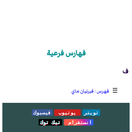
فهارس فرعية
ف
☰
فيرتيان ماي
تويتر
يوتيوب
فيسبوك
انستقرام
تيك توك