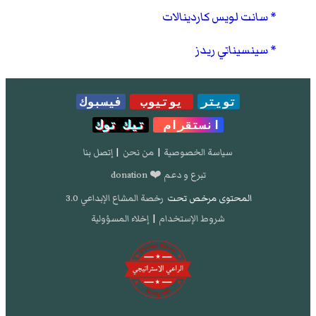
سانت لويس كاردينالات
سينسيناتي ريدز
تويتر
يوتيوب
فيسبوك
انستقرام
تيك توك
سياسة الخصوصية
|
من نحن
|
إتصل بنا
تبرع و دعم ❤️ donation
المحتوى مرخص تحت
رخصة المشاع الإبداعي 3.0
شروط الإستخدام
|
إخلاء المسؤولية