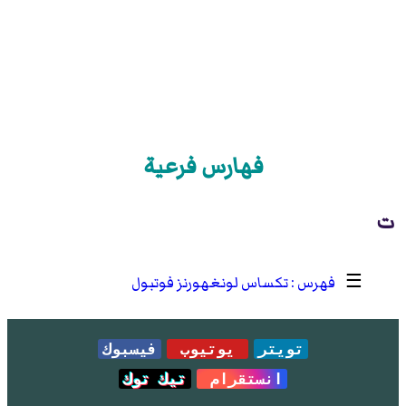
فهارس فرعية
ت
☰
تكساس لونغهورنز فوتبول
تويتر
يوتيوب
فيسبوك
انستقرام
تيك توك