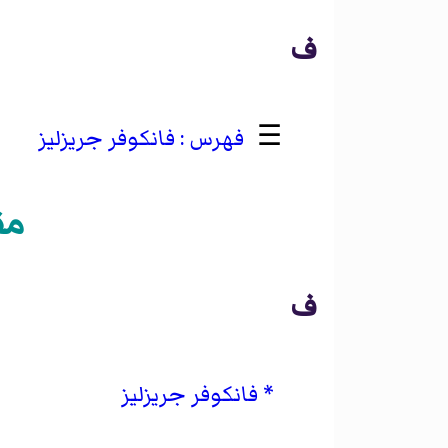
ف
☰
فانكوفر جريزليز
مق
ف
فانكوفر جريزليز