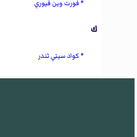
فورت وين فيوري
ك
كواد سيتي ثندر