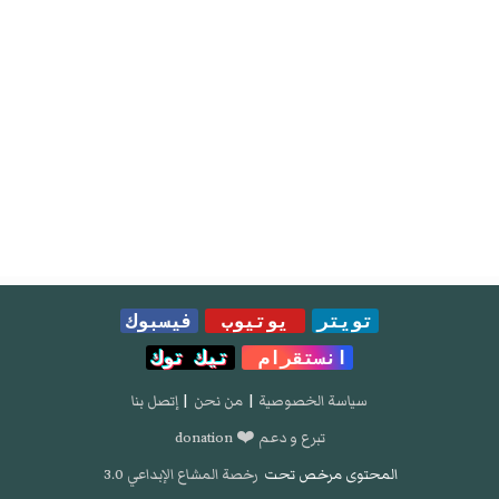
تويتر
يوتيوب
فيسبوك
انستقرام
تيك توك
سياسة الخصوصية
|
من نحن
|
إتصل بنا
تبرع و دعم ❤️ donation
المحتوى مرخص تحت
رخصة المشاع الإبداعي 3.0