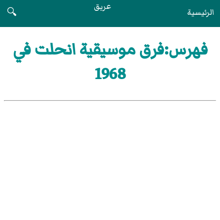
عريق
الرئيسية
🔍
فهرس:فرق موسيقية انحلت في
1968