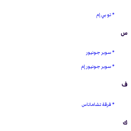
تو بي إم
س
سوبر جونيور
سوبر جونيور إم
ف
فرقة تشاماناس
ك