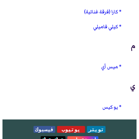
كارا (فرقة غنائية)
كيلي فاميلي
م
ميس أي
ي
يو كيس
تويتر
يوتيوب
فيسبوك