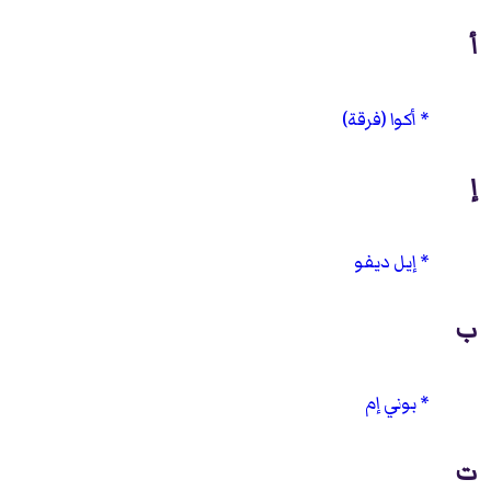
أ
أكوا (فرقة)
إ
إيل ديفو
ب
بوني إم
ت