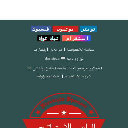
تويتر
يوتيوب
فيسبوك
انستقرام
تيك توك
سياسة الخصوصية
|
من نحن
|
إتصل بنا
تبرع و دعم ❤️ donation
المحتوى مرخص تحت
رخصة المشاع الإبداعي 3.0
شروط الإستخدام
|
إخلاء المسؤولية