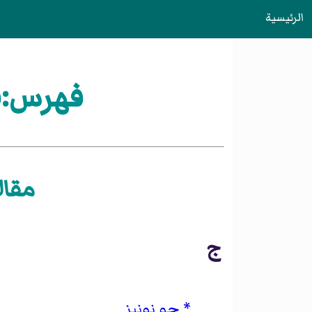
الرئيسية
فهرس:فر
مقال
ج
جو نونيز