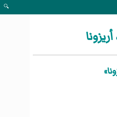
🔍
ريزونا
نا»