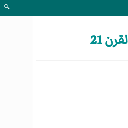
🔍
ن 21