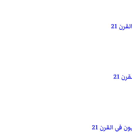
رن 21
ن 21
 في القرن 21