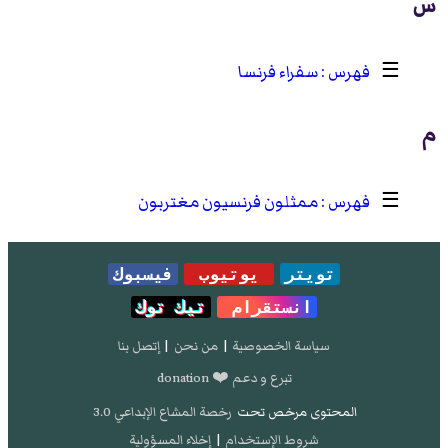
س
☰
سفراء فرنسا
م
☰
ممثلون فرنسيون مغتربون
تويتر
يوتيوب
فيسبوك
انستقرام
تيك توك
سياسة الخصوصية
|
من نحن
|
إتصل بنا
تبرع و دعم ❤️ donation
المحتوى مرخص تحت
رخصة المشاع الإبداعي 3.0
شروط الإستخدام
|
إخلاء المسؤولية