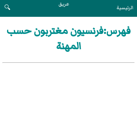
عريق
الرئيسية
🔍
فهرس:فرنسيون مغتربون حسب
المهنة