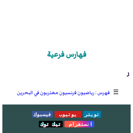
فهارس فرعية
ر
☰
رياضيون فرنسيون مغتربون في البحرين
تويتر
يوتيوب
فيسبوك
انستقرام
تيك توك